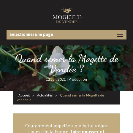
Sélectionner une page
Quand semer la Mogette de
Vendée ?
12 Juil 2021
|
Production
Accueil
>
Actualités
>
Quand semer la Mogette de
Vendée ?
Couramment appelée « mojhette » dans
l’ouest de la France,
faire pousser et