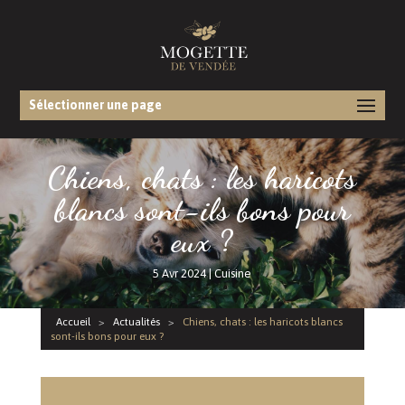
Sélectionner une page
Chiens, chats : les haricots
blancs sont-ils bons pour
eux ?
5 Avr 2024
|
Cuisine
Accueil
>
Actualités
>
Chiens, chats : les haricots blancs
sont-ils bons pour eux ?