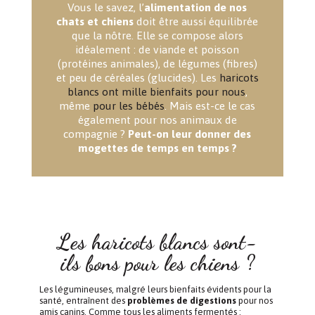
Vous le savez, l’
alimentation de nos
chats et chiens
doit être aussi équilibrée
que la nôtre. Elle se compose alors
idéalement : de viande et poisson
(protéines animales), de légumes (fibres)
et peu de céréales (glucides). Les
haricots
blancs ont mille bienfaits pour nous
,
même
pour les bébés
. Mais est-ce le cas
également pour nos animaux de
compagnie ?
Peut-on leur donner des
mogettes de temps en temps ?
Les haricots blancs sont-
ils bons pour les chiens ?
Les légumineuses, malgré leurs bienfaits évidents pour la
santé, entraînent des
problèmes de digestions
pour nos
amis canins. Comme tous les aliments fermentés :