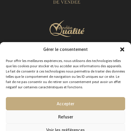
Gérer le consentement
SUIVEZ-NOUS :
Pour offrir les meilleures expériences, nous utilisons des technologies telles
que les cookies pour stocker et/ou accéder aux informations des appareils.
Le fait de consentir à ces technologies nous permettra de traiter des données
telles que le comportement de navigation ou les ID uniques sur ce site. Le
fait de ne pas consentir ou de retirer son consentement peut avoir un effet
négatif sur certaines caractéristiques et fonctions.
CONTACTEZ-NOUS :
12 Rue Jacques Moindreau,
Accepter
85310 La Chaize-le-Vicomte
Tél. : 02 51 36 82 51
Fax : 02 51 36 84 54
Refuser
E-mail : contact@vendeequalite.fr
Mentions légales
Voir les préférences