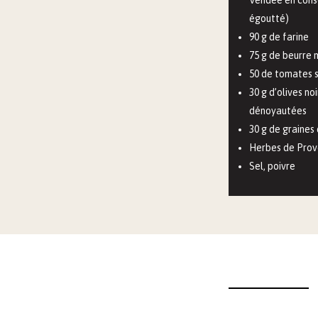
égoutté)
90 g de farine
75 g de beurre
50 de tomates 
30 g d’olives no
dénoyautées
30 g de graines
Herbes de Pro
Sel, poivre