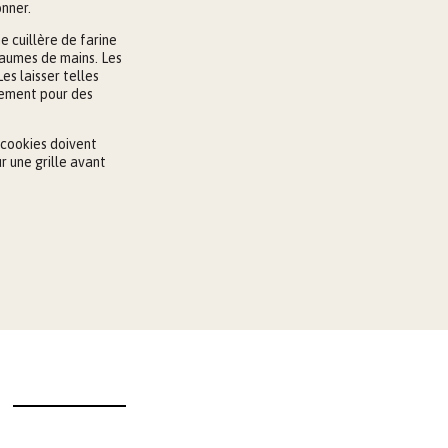
onner.
 cuillère de farine
 paumes de mains. Les
es laisser telles
rement pour des
 cookies doivent
ur une grille avant