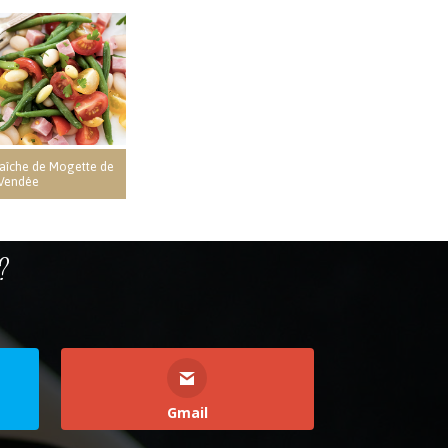
fraîche de Mogette de
Vendée
?
Gmail