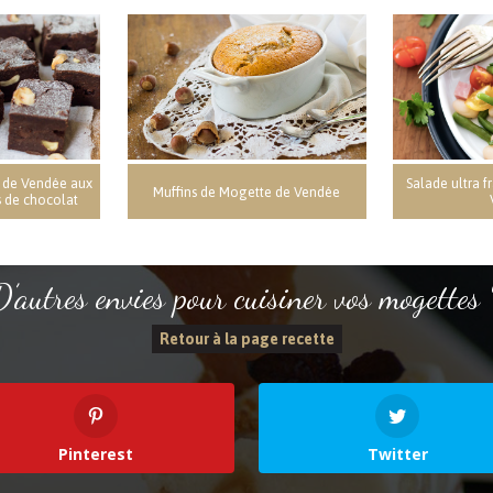
 de Vendée aux
Salade ultra 
Muffins de Mogette de Vendée
s de chocolat
D’autres envies pour cuisiner vos mogettes 
Retour à la page recette
Pinterest
Twitter