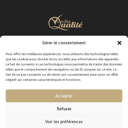
Gérer le consentement
SUIVEZ-NOUS :
Pour offrir les meilleures expériences, nous utilisons des technologies telles
que les cookies pour stocker et/ou accéder aux informations des appareils.
Le fait de consentir à ces technologies nous permettra de traiter des données
telles que le comportement de navigation ou les ID uniques sur ce site. Le
fait de ne pas consentir ou de retirer son consentement peut avoir un effet
négatif sur certaines caractéristiques et fonctions.
CONTACTEZ-NOUS :
12 Rue Jacques Moindreau,
Accepter
85310 La Chaize-le-Vicomte
Tél. : 02 51 36 82 51
Fax : 02 51 36 84 54
Refuser
E-mail : contact@vendeequalite.fr
Mentions légales
Voir les préférences